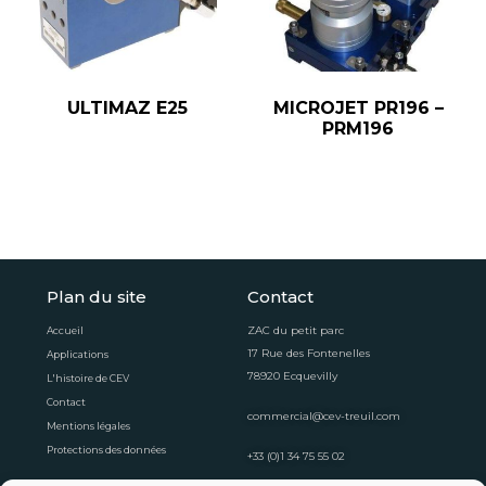
ULTIMAZ E25
MICROJET PR196 –
PRM196
Plan du site
Contact
ZAC du petit parc
Accueil
17 Rue des Fontenelles
Applications
78920 Ecquevilly
L'histoire de CEV
Contact
commercial@cev-treuil.com
Mentions légales
Protections des données
+33 (0)1 34 75 55 02