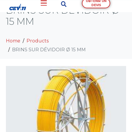
OBTENIR UN
DEVIS
BRINS SUR DÉVIDOIR Ø
15 MM
Home
Products
BRINS SUR DÉVIDOIR Ø 15 MM