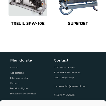
TREUIL SPW-10B
SUPERJET
Plan du site
Contact
ZAC du petit parc
Accueil
17 Rue des Fontenelles
Applications
78920 Ecquevilly
L'histoire de CEV
Contact
commercial@cev-treuil.com
Mentions légales
Protections des données
+33 (0)1 34 75 55 02