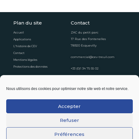
Plan du site
Contact
ZAC du petit parc
Accueil
17 Rue des Fontenelles
Applications
78920 Ecquevilly
L'histoire de CEV
Contact
commercial@cev-treuil.com
Mentions légales
Protections des données
+33 (0)1 34 75 55 02
Horaires d'ouvertures
Nous utilisons des cookies pour optimiser notre site web et notre service.
Du lundi au vendredi
8:30 - 12:30
13:30 - 16:30
Accepter
Suivez-nous !
Refuser
Préférences