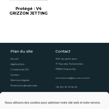
Protégé : V4
GRIZZON JETTING
Plan du site
Contact
ZAC du petit parc
Accueil
17 Rue des Fontenelles
Applications
78920 Ecquevilly
L'histoire de CEV
Contact
commercial@cev-treuil.com
Mentions légales
Protections des données
+33 (0)1 34 75 55 02
Horaires d'ouvertures
Nous utilisons des cookies pour optimiser notre site web et notre service.
Du lundi au vendredi