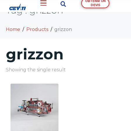
OBTENIR UN
DEVIS
Tag :
grizzon
Home
Products
grizzon
grizzon
Showing the single result