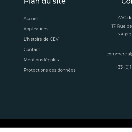
Plan du site
Co
ZAC du
Accueil
17 Rue de
Applications
78920 
L'histoire de CEV
Contact
commercial
Mentions légales
+33 (0)1
Protections des données