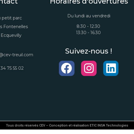
ntact
Horaires d'ouvertures
Du lundi au vendredi
 petit parc
8:30 - 12:30
s Fontenelles
13:30 - 16:30
Ecquevilly
Suivez-nous !
@cev-treuil.com
 34 75 55 02
Tous droits réservés CEV – Conception et réalisation ETIC INSA Technologies